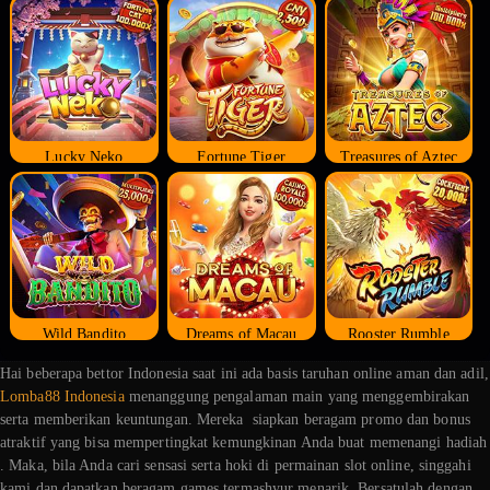
Lucky Neko
Fortune Tiger
Treasures of Aztec
Wild Bandito
Dreams of Macau
Rooster Rumble
Hai beberapa bettor Indonesia saat ini ada basis taruhan online aman dan adil,
Lomba88 Indonesia
menanggung pengalaman main yang menggembirakan
serta memberikan keuntungan. Mereka siapkan beragam promo dan bonus
atraktif yang bisa mempertingkat kemungkinan Anda buat memenangi hadiah
. Maka, bila Anda cari sensasi serta hoki di permainan slot online, singgahi
kami dan dapatkan beragam games termashyur menarik. Bersatulah dengan