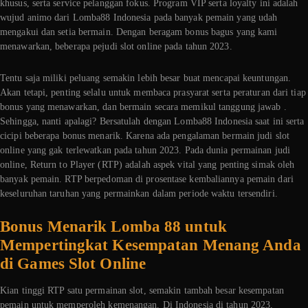
khusus, serta service pelanggan fokus. Program VIP serta loyalty ini adalah
wujud animo dari Lomba88 Indonesia pada banyak pemain yang udah
mengakui dan setia bermain. Dengan beragam bonus bagus yang kami
menawarkan, beberapa pejudi slot online pada tahun 2023.
Tentu saja miliki peluang semakin lebih besar buat mencapai keuntungan.
Akan tetapi, penting selalu untuk membaca prasyarat serta peraturan dari tiap
bonus yang menawarkan, dan bermain secara memikul tanggung jawab .
Sehingga, nanti apalagi? Bersatulah dengan Lomba88 Indonesia saat ini serta
cicipi beberapa bonus menarik. Karena ada pengalaman bermain judi slot
online yang gak terlewatkan pada tahun 2023. Pada dunia permainan judi
online, Return to Player (RTP) adalah aspek vital yang penting simak oleh
banyak pemain. RTP berpedoman di prosentase kembaliannya pemain dari
keseluruhan taruhan yang permainkan dalam periode waktu tersendiri.
Bonus Menarik Lomba 88 untuk
Mempertingkat Kesempatan Menang Anda
di Games Slot Online
Kian tinggi RTP satu permainan slot, semakin tambah besar kesempatan
pemain untuk memperoleh kemenangan. Di Indonesia di tahun 2023,