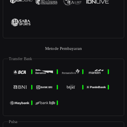
Metode Pembayaran
Transfer Bank
Pulsa